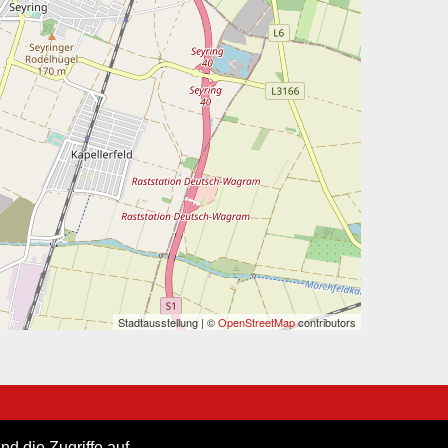
Stadtausstellung | ©
OpenStreetMap
contributors
d die Zugriffe auf